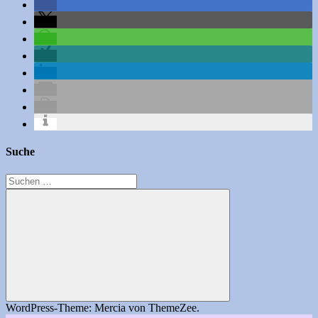
Suche
Suchen
nach:
Suchen
WordPress-Theme: Mercia von ThemeZee.